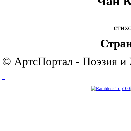
Чан К
стихо
Стран
© АртсПортал - Поэзия и