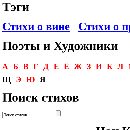
Тэги
Стихи о вине
Стихи о п
Поэты и Художники
А
Б
В
Г
Д
Е
Ё
Ж
З
И
К
Л
Щ
Э
Ю
Я
Поиск стихов