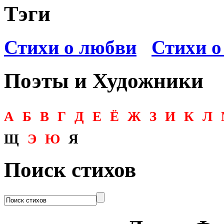
Тэги
Стихи о любви
Стихи о
Поэты и Художники
А
Б
В
Г
Д
Е
Ё
Ж
З
И
К
Л
Щ
Э
Ю
Я
Поиск стихов