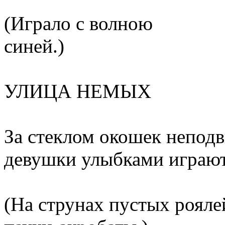
(Играло с волною
синей.)
УЛИЦА НЕМЫХ
За стеклом окошек непод
девушки улыбками играют
(На струнах пустых рояле