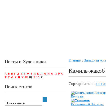
Главная
/
Западная жи
Поэты и Художники
Камиль-жакоб
А
Б
В
Г
Д
Е
Ё
Ж
З
И
К
Л
М
Н
О
П
Р
С
Т
У
Ф
Х
Ц
Ч
Ш
Щ
Э
Ю
Я
Сортировать по:
по на
Поиск стихов
Увеличить
Камиль-жакоб Писсарро