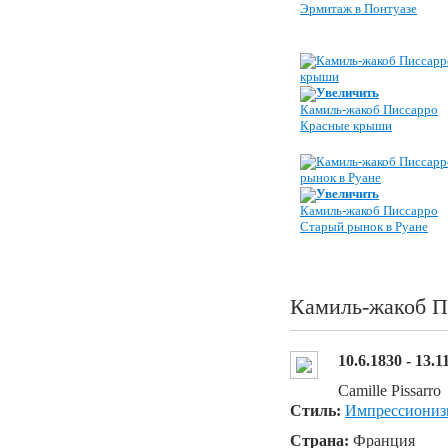
Эрмитаж в Понтуазе
Увеличить
Камиль-жакоб Писсарро
Красные крыши
Увеличить
Камиль-жакоб Писсарро
Старый рынок в Руане
Камиль-жакоб П
10.6.1830 - 13.1
Camille Pissarro
Стиль:
Импрессиониз
Страна:
Франция