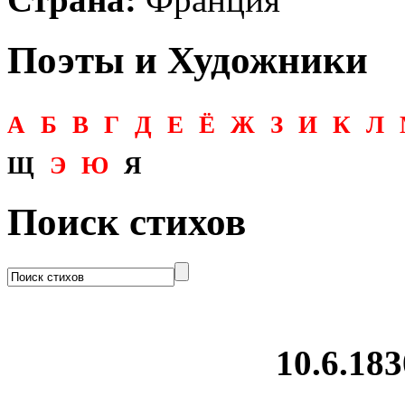
Поэты и Художники
А
Б
В
Г
Д
Е
Ё
Ж
З
И
К
Л
Щ
Э
Ю
Я
Поиск стихов
10.6.183