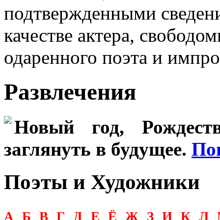
подтвержденными сведени
качестве актера, свободо
одаренного поэта и импро
Развлечения
Новый год, Рождеств
заглянуть в будущее.
По
Поэты и Художники
А
Б
В
Г
Д
Е
Ё
Ж
З
И
К
Л