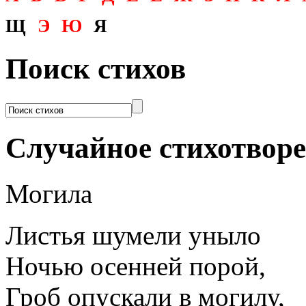
Щ
Э
Ю
Я
Поиск стихов
Случайное стихотвор
Могила
Листья шумели уныло
Ночью осенней порой,
Гроб опускали в могилу,