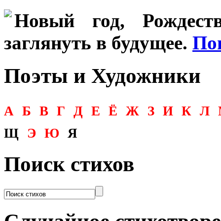
Новый год, Рождеств
заглянуть в будущее.
По
Поэты и Художники
А
Б
В
Г
Д
Е
Ё
Ж
З
И
К
Л
Щ
Э
Ю
Я
Поиск стихов