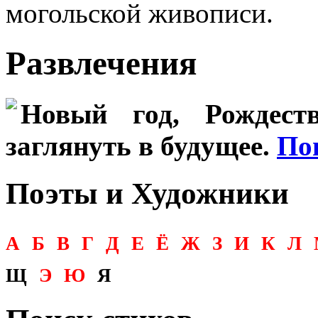
могольской живописи.
Развлечения
Новый год, Рождеств
заглянуть в будущее.
По
Поэты и Художники
А
Б
В
Г
Д
Е
Ё
Ж
З
И
К
Л
Щ
Э
Ю
Я