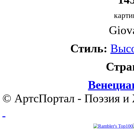
карти
Giova
Стиль:
Выс
Стра
Венециа
© АртсПортал - Поэзия и