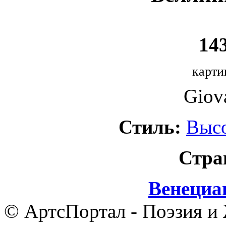
143
карти
Giova
Стиль:
Выс
Стра
Венециа
© АртсПортал - Поэзия и