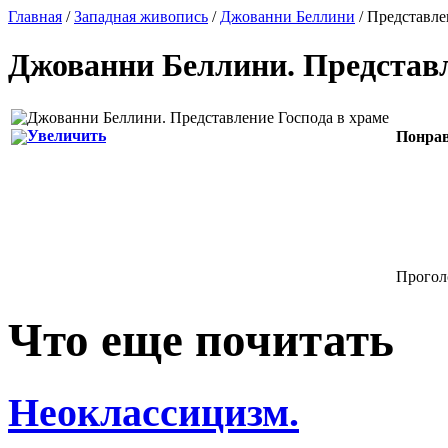
Главная
/
Западная живопись
/
Джованни Беллини
/ Представле
Джованни Беллини
.
Представл
Увеличить
Понрав
Проголо
Что еще почитать
Неоклассицизм.