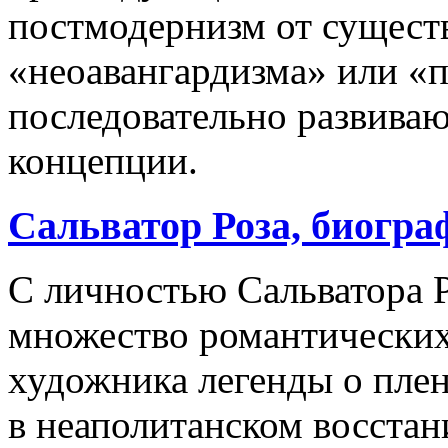
постмодернизм от сущест
«неоавангардизма» или «п
последовательно развива
концепции.
Сальватор Роза, биогра
С личностью Сальватора Р
множество романтических
художника легенды о пле
в неаполитанском восстан