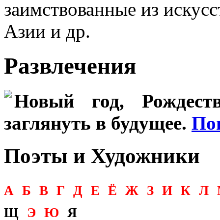
заимствованные из искусс
Азии и др.
Развлечения
Новый год, Рождеств
заглянуть в будущее.
По
Поэты и Художники
А
Б
В
Г
Д
Е
Ё
Ж
З
И
К
Л
Щ
Э
Ю
Я