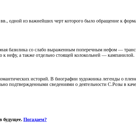
вв., одной из важнейших черт которого было обращение к форма
фная базилика со слабо выраженным поперечным нефом — тран
ю к нефу, а также отдельно стоящей колокольней — кампанилой.
романтических историй. В биографии художника легенды о плен
льно подтвержденными сведениями о деятельности С.Розы в каче
в будущее.
Погадаем?