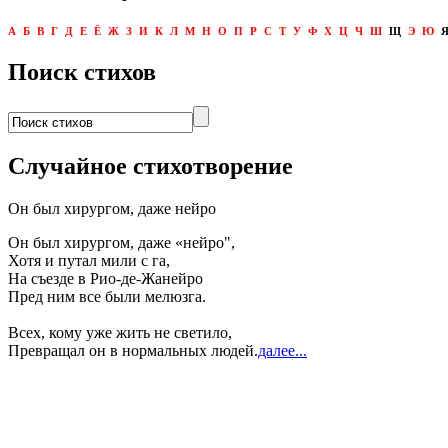
А
Б
В
Г
Д
Е
Ё
Ж
З
И
К
Л
М
Н
О
П
Р
С
Т
У
Ф
Х
Ц
Ч
Ш
Щ
Э
Ю
Поиск стихов
Случайное стихотворение
Он был хирургом, даже нейро
Он был хирургом, даже «нейро",
Хотя и путал мили с га,
На съезде в Рио-де-Жанейро
Пред ним все были мелюзга.
Всех, кому уже жить не светило,
Превращал он в нормальных людей.
далее...