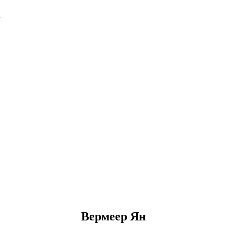
Я
Вермеер Ян