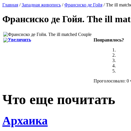
Главная
/
Западная живопись
/
Франсиско де Гойя
/ The ill matc
Франсиско де Гойя
.
The ill ma
Увеличить
Понравилось?
Проголосовало: 0 
Что еще почитать
Архаика