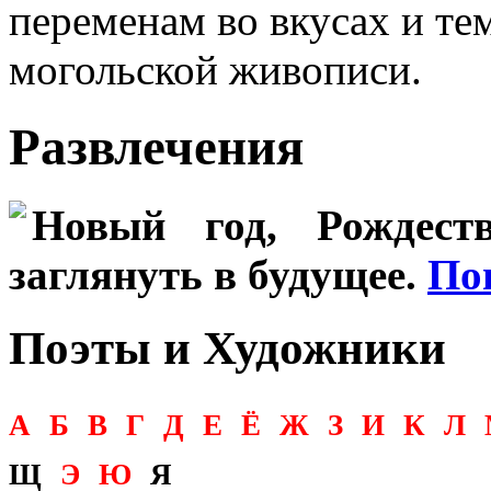
переменам во вкусах и те
могольской живописи.
Развлечения
Новый год, Рождеств
заглянуть в будущее.
По
Поэты и Художники
А
Б
В
Г
Д
Е
Ё
Ж
З
И
К
Л
Щ
Э
Ю
Я