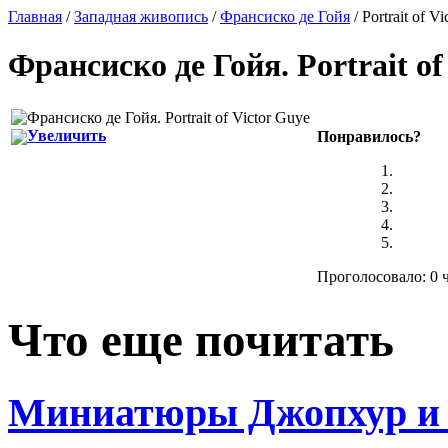
Главная
/
Западная живопись
/
Франсиско де Гойя
/ Portrait of V
Франсиско де Гойя
.
Portrait o
Увеличить
Понравилось?
Проголосовало: 0 ч
Что еще почитать
Миниатюры Джопхур и 