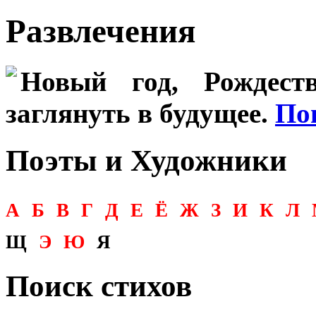
Развлечения
Новый год, Рождеств
заглянуть в будущее.
По
Поэты и Художники
А
Б
В
Г
Д
Е
Ё
Ж
З
И
К
Л
Щ
Э
Ю
Я
Поиск стихов