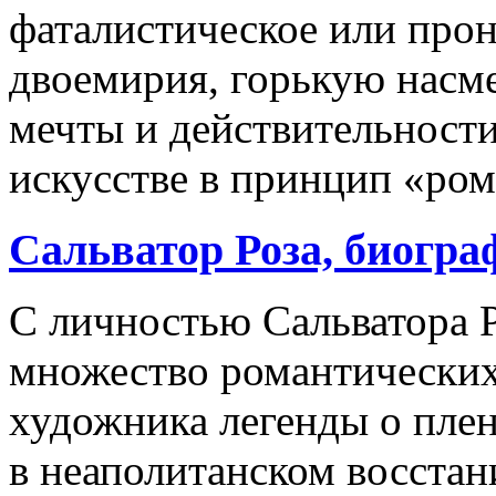
фаталистическое или про
двоемирия, горькую насм
мечты и действительности
искусстве в принцип «ро
Сальватор Роза, биогра
С личностью Сальватора Р
множество романтических
художника легенды о пле
в неаполитанском восстан