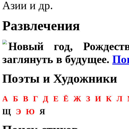
Азии и др.
Развлечения
Новый год, Рождеств
заглянуть в будущее.
По
Поэты и Художники
А
Б
В
Г
Д
Е
Ё
Ж
З
И
К
Л
Щ
Э
Ю
Я