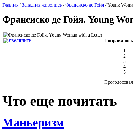
Главная
/
Западная живопись
/
Франсиско де Гойя
/ Young Woman
Франсиско де Гойя
.
Young Wom
Увеличить
Понравилось
Проголосовало
Что еще почитать
Маньеризм