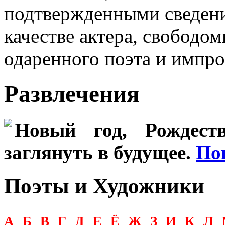
подтвержденными сведени
качестве актера, свободо
одаренного поэта и импро
Развлечения
Новый год, Рождеств
заглянуть в будущее.
По
Поэты и Художники
А
Б
В
Г
Д
Е
Ё
Ж
З
И
К
Л