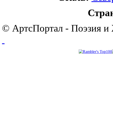
Стра
© АртсПортал - Поэзия и