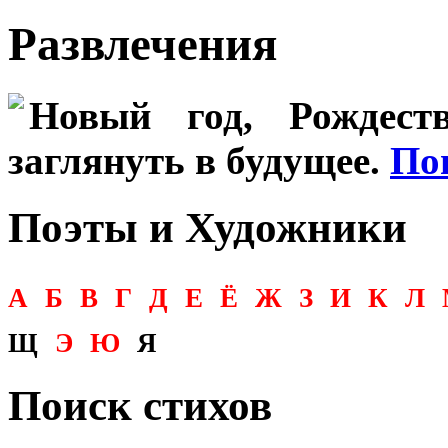
Развлечения
Новый год, Рождеств
заглянуть в будущее.
По
Поэты и Художники
А
Б
В
Г
Д
Е
Ё
Ж
З
И
К
Л
Щ
Э
Ю
Я
Поиск стихов