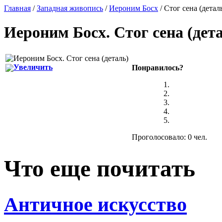
Главная
/
Западная живопись
/
Иероним Босх
/ Стог сена (детал
Иероним Босх
.
Стог сена (дет
Увеличить
Понравилось?
Проголосовало: 0 чел.
Что еще почитать
Античное искусство