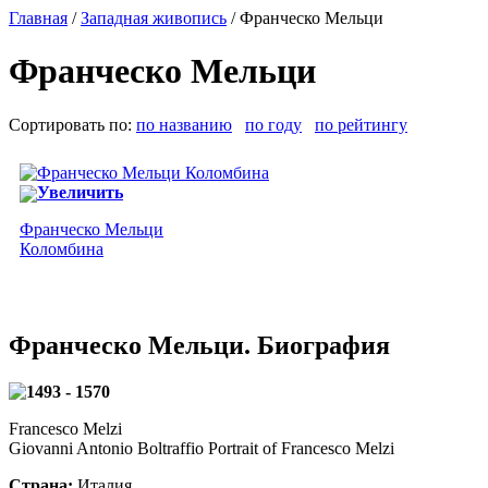
Главная
/
Западная живопись
/ Франческо Мельци
Франческо Мельци
Сортировать по:
по названию
по году
по рейтингу
Увеличить
Франческо Мельци
Коломбина
Франческо Мельци. Биография
1493 - 1570
Francesco Melzi
Giovanni Antonio Boltraffio Portrait of Francesco Melzi
Страна:
Италия