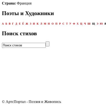
Страна:
Франция
Поэты и Художники
А
Б
В
Г
Д
Е
Ё
Ж
З
И
К
Л
М
Н
О
П
Р
С
Т
У
Ф
Х
Ц
Ч
Ш
Щ
Э
Ю
Поиск стихов
© АртсПортал - Поэзия и Живопись