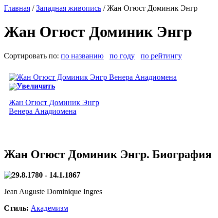
Главная
/
Западная живопись
/ Жан Огюст Доминик Энгр
Жан Огюст Доминик Энгр
Сортировать по:
по названию
по году
по рейтингу
Увеличить
Жан Огюст Доминик Энгр
Венера Анадиомена
Жан Огюст Доминик Энгр. Биография
29.8.1780 - 14.1.1867
Jean Auguste Dominique Ingres
Стиль:
Академизм