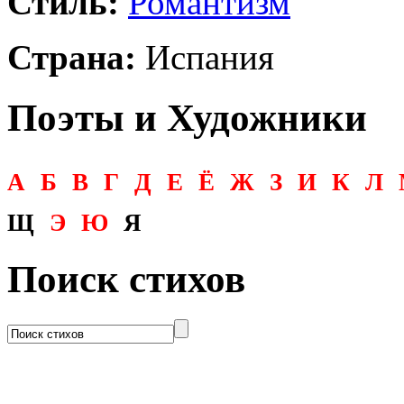
Стиль:
Романтизм
Страна:
Испания
Поэты и Художники
А
Б
В
Г
Д
Е
Ё
Ж
З
И
К
Л
Щ
Э
Ю
Я
Поиск стихов