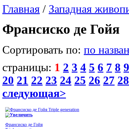
Главная
/
Западная живоп
Франсиско де Гойя
Сортировать по:
по назва
страницы:
1
2
3
4
5
6
7
8
20
21
22
23
24
25
26
27
28
следующая>
Увеличить
Франсиско де Гойя