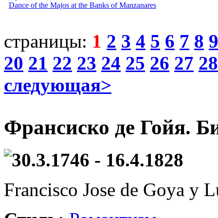
Dance of the Majos at the Banks of Manzanares
страницы:
1
2
3
4
5
6
7
8
20
21
22
23
24
25
26
27
28
следующая>
Франсиско де Гойя. Б
30.3.1746 - 16.4.1828
Francisco Jose de Goya y L