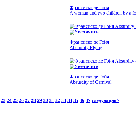
Франсиско де Гойя
A woman and two children by a fo
Увеличить
Франсиско де Гойя
Absurdity Flying
Увеличить
Франсиско де Гойя
Absurdity of Carnival
23
24
25
26
27
28
29
30
31
32
33
34
35
36
37
следующая>