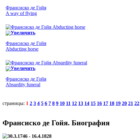
Франсиско де Гойя
A way of flying
Увеличить
Франсиско де Гойя
Abducting horse
Увеличить
Франсиско де Гойя
Absurdity funeral
страницы:
1
2
3
4
5
6
7
8
9
10
11
12
13
14
15
16
17
18
19
20
21
22
Франсиско де Гойя. Биография
30.3.1746 - 16.4.1828