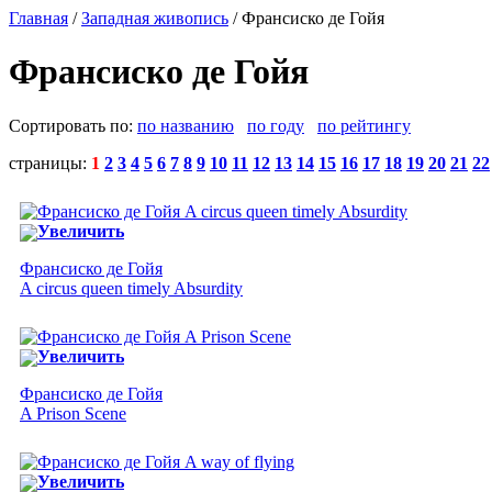
Главная
/
Западная живопись
/ Франсиско де Гойя
Франсиско де Гойя
Сортировать по:
по названию
по году
по рейтингу
страницы:
1
2
3
4
5
6
7
8
9
10
11
12
13
14
15
16
17
18
19
20
21
22
Увеличить
Франсиско де Гойя
A circus queen timely Absurdity
Увеличить
Франсиско де Гойя
A Prison Scene
Увеличить