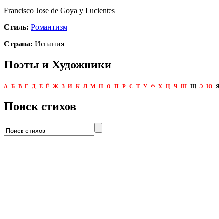
Francisco Jose de Goya y Lucientes
Стиль:
Романтизм
Страна:
Испания
Поэты и Художники
А
Б
В
Г
Д
Е
Ё
Ж
З
И
К
Л
М
Н
О
П
Р
С
Т
У
Ф
Х
Ц
Ч
Ш
Щ
Э
Ю
Поиск стихов