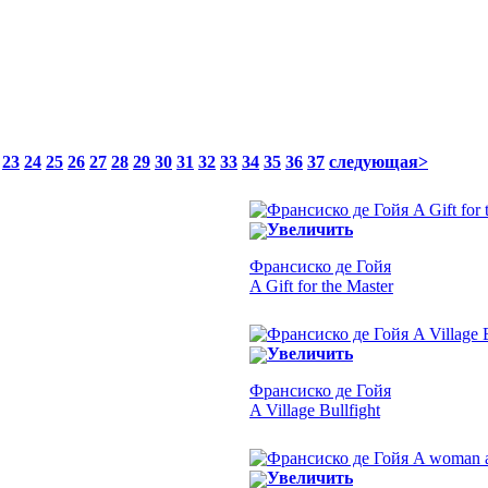
23
24
25
26
27
28
29
30
31
32
33
34
35
36
37
следующая>
Увеличить
Франсиско де Гойя
A Gift for the Master
Увеличить
Франсиско де Гойя
A Village Bullfight
Увеличить