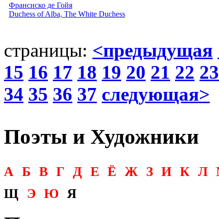
Франсиско де Гойя
Duchess of Alba, The White Duchess
страницы:
<предыдущая
15
16
17
18
19
20
21
22
23
34
35
36
37
следующая>
Поэты и Художники
А
Б
В
Г
Д
Е
Ё
Ж
З
И
К
Л
Щ
Э
Ю
Я