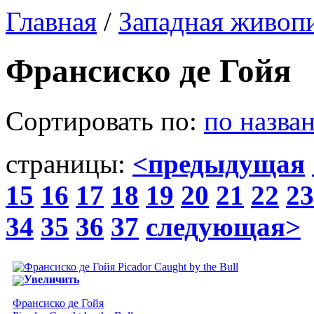
Главная
/
Западная живоп
Франсиско де Гойя
Сортировать по:
по назва
страницы:
<предыдущая
15
16
17
18
19
20
21
22
23
34
35
36
37
следующая>
Увеличить
Франсиско де Гойя