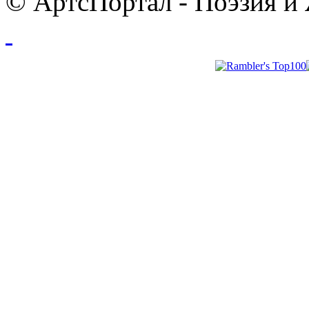
© АртсПортал - Поэзия и