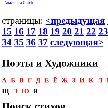
Attack on a Coach
страницы:
<предыдущая
15
16
17
18
19
20
21
22
23
34
35
36
37
следующая>
Поэты и Художники
А
Б
В
Г
Д
Е
Ё
Ж
З
И
К
Л
Щ
Э
Ю
Я
Поиск стихов