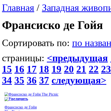
Главная
/
Западная живоп
Франсиско де Гойя
Сортировать по:
по назва
страницы:
<предыдущая
15
16
17
18
19
20
21
22
23
34
35
36
37
следующая>
Увеличить
Франсиско де Гойя