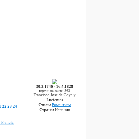
30.3.1746 - 16.4.1828
картин на сайте: 363
Francisco Jose de Goya y
Lucientes
Стиль:
Романтизм
1
22
23
24
Страна:
Испания