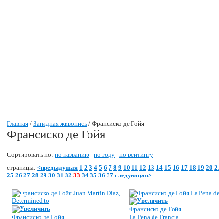
Главная
/
Западная живопись
/ Франсиско де Гойя
Франсиско де Гойя
Сортировать по:
по названию
по году
по рейтингу
страницы:
<предыдущая
1
2
3
4
5
6
7
8
9
10
11
12
13
14
15
16
17
18
19
20
2
25
26
27
28
29
30
31
32
33
34
35
36
37
следующая>
Увеличить
Увеличить
Франсиско де Гойя
Франсиско де Гойя
La Pena de Francia