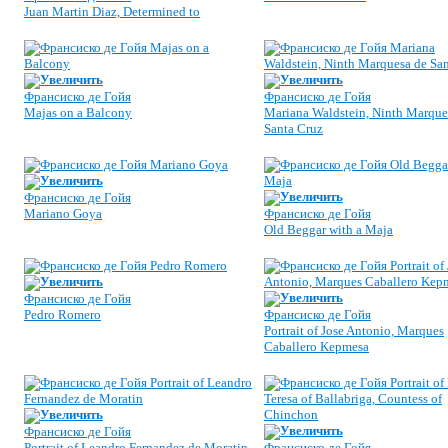
Juan Martin Diaz, Determined to
Увеличить
Увеличить
Франсиско де Гойя
Франсиско де Гойя
Majas on a Balcony
Mariana Waldstein, Ninth Marque
Santa Cruz
Увеличить
Увеличить
Франсиско де Гойя
Mariano Goya
Франсиско де Гойя
Old Beggar with a Maja
Увеличить
Увеличить
Франсиско де Гойя
Pedro Romero
Франсиско де Гойя
Portrait of Jose Antonio, Marques
Caballero Kepmesa
Увеличить
Увеличить
Франсиско де Гойя
Portrait of Leandro Fernandez de Moratin
Франсиско де Гойя