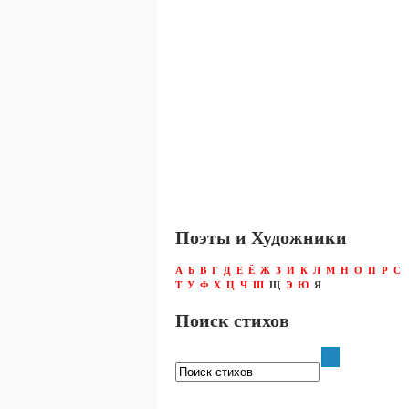
Поэты и Художники
А
Б
В
Г
Д
Е
Ё
Ж
З
И
К
Л
М
Н
О
П
Р
С
Т
У
Ф
Х
Ц
Ч
Ш
Щ
Э
Ю
Я
Поиск стихов