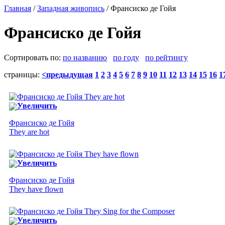
Главная
/
Западная живопись
/ Франсиско де Гойя
Франсиско де Гойя
Сортировать по:
по названию
по году
по рейтингу
страницы:
<предыдущая
1
2
3
4
5
6
7
8
9
10
11
12
13
14
15
16
1
Увеличить
Франсиско де Гойя
They are hot
Увеличить
Франсиско де Гойя
They have flown
Увеличить