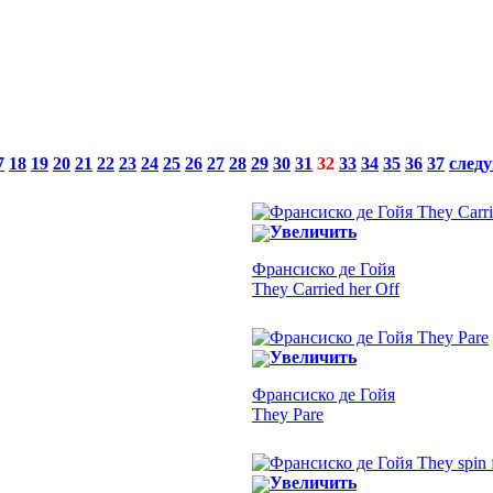
7
18
19
20
21
22
23
24
25
26
27
28
29
30
31
32
33
34
35
36
37
след
Увеличить
Франсиско де Гойя
They Carried her Off
Увеличить
Франсиско де Гойя
They Pare
Увеличить