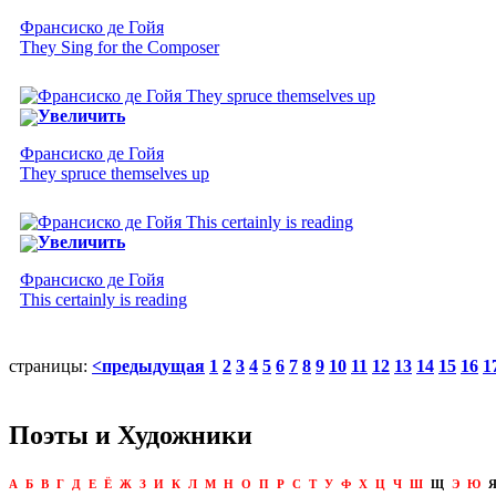
Франсиско де Гойя
They Sing for the Composer
Увеличить
Франсиско де Гойя
They spruce themselves up
Увеличить
Франсиско де Гойя
This certainly is reading
страницы:
<предыдущая
1
2
3
4
5
6
7
8
9
10
11
12
13
14
15
16
1
Поэты и Художники
А
Б
В
Г
Д
Е
Ё
Ж
З
И
К
Л
М
Н
О
П
Р
С
Т
У
Ф
Х
Ц
Ч
Ш
Щ
Э
Ю