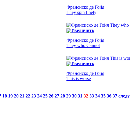
Франсиско де Гойя
They spin finely
Увеличить
Франсиско де Гойя
They who Cannot
Увеличить
Франсиско де Гойя
This is worse
7
18
19
20
21
22
23
24
25
26
27
28
29
30
31
32
33
34
35
36
37
след
Я