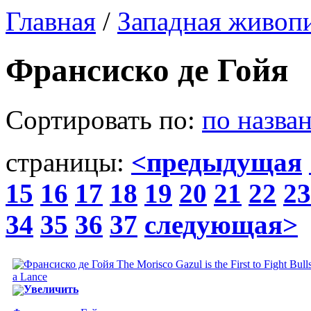
Главная
/
Западная живоп
Франсиско де Гойя
Сортировать по:
по назва
страницы:
<предыдущая
15
16
17
18
19
20
21
22
23
34
35
36
37
следующая>
Увеличить