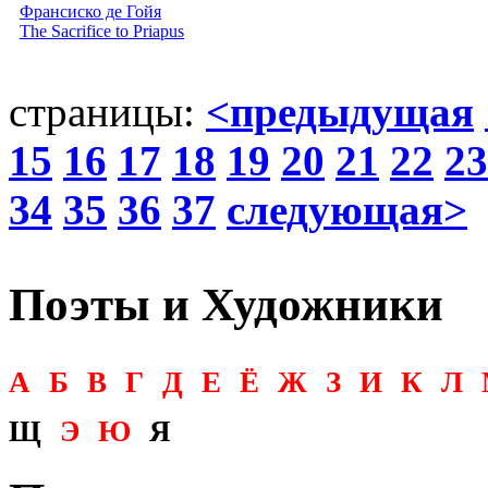
Франсиско де Гойя
The Sacrifice to Priapus
страницы:
<предыдущая
15
16
17
18
19
20
21
22
23
34
35
36
37
следующая>
Поэты и Художники
А
Б
В
Г
Д
Е
Ё
Ж
З
И
К
Л
Щ
Э
Ю
Я