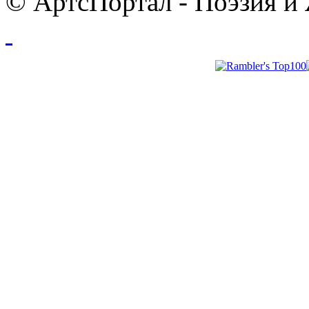
© АртсПортал - Поэзия и