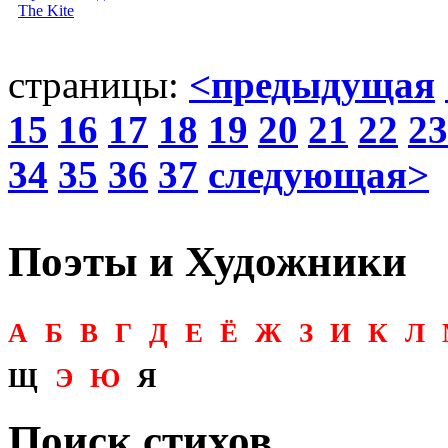
The Kite
страницы:
<предыдущая
15
16
17
18
19
20
21
22
23
34
35
36
37
следующая>
Поэты и Художники
А
Б
В
Г
Д
Е
Ё
Ж
З
И
К
Л
Щ
Э
Ю
Я
Поиск стихов