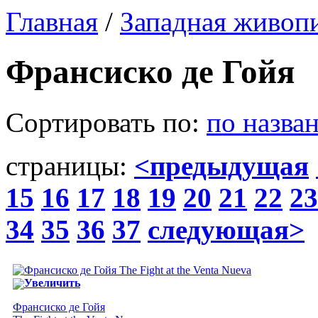
Главная
/
Западная живоп
Франсиско де Гойя
Сортировать по:
по назва
страницы:
<предыдущая
15
16
17
18
19
20
21
22
23
34
35
36
37
следующая>
Увеличить
Франсиско де Гойя