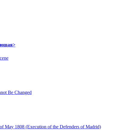
ующая>