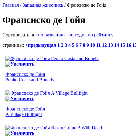
Главная
/
Западная живопись
/ Франсиско де Гойя
Франсиско де Гойя
Сортировать по:
по названию
по году
по рейтингу
страницы:
<предыдущая
1
2
3
4
5
6
7
8
9
10
11
12
13
14
15
16
1
Увеличить
Франсиско де Гойя
Pepito Costa and Bonells
Увеличить
Франсиско де Гойя
A Village Bullfight
Увеличить