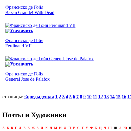
Франсиско де Гойя
Bazan Grande! With Dead
Увеличить
Франсиско де Гойя
Ferdinand VII
Увеличить
Франсиско де Гойя
General Jose de Palafox
страницы:
<предыдущая
1
2
3
4
5
6
7
8
9
10
11
12
13
14
15
16
1
Поэты и Художники
А
Б
В
Г
Д
Е
Ё
Ж
З
И
К
Л
М
Н
О
П
Р
С
Т
У
Ф
Х
Ц
Ч
Ш
Щ
Э
Ю