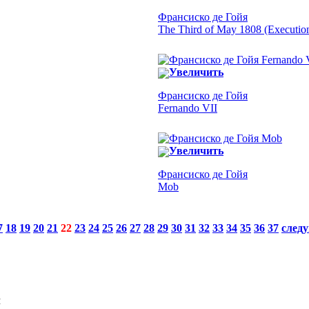
Франсиско де Гойя
The Third of May 1808 (Execution
Увеличить
Франсиско де Гойя
Fernando VII
Увеличить
Франсиско де Гойя
Mob
7
18
19
20
21
22
23
24
25
26
27
28
29
30
31
32
33
34
35
36
37
след
Я