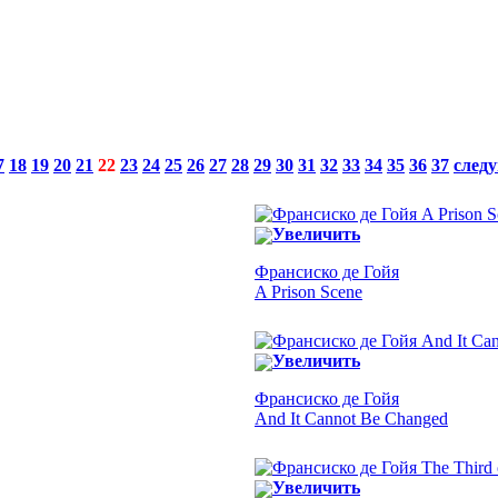
7
18
19
20
21
22
23
24
25
26
27
28
29
30
31
32
33
34
35
36
37
след
Увеличить
Франсиско де Гойя
A Prison Scene
Увеличить
Франсиско де Гойя
And It Cannot Be Changed
Увеличить