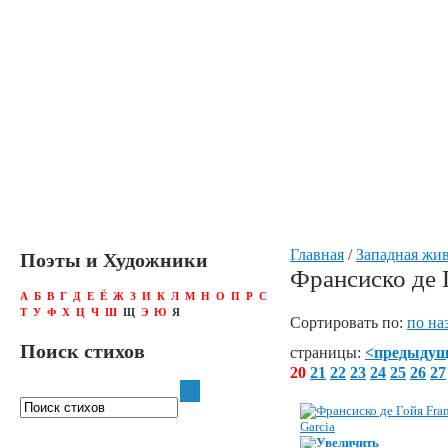
Главная
/
Западная жи
Поэты и Художники
Франсиско де 
А
Б
В
Г
Д
Е
Ё
Ж
З
И
К
Л
М
Н
О
П
Р
С
Т
У
Ф
Х
Ц
Ч
Ш
Щ
Э
Ю
Я
Сортировать по:
по на
Поиск стихов
страницы:
<предыду
20
21
22
23
24
25
26
27
Увеличить