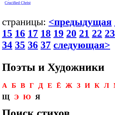
Crucified Christ
страницы:
<предыдущая
15
16
17
18
19
20
21
22
23
34
35
36
37
следующая>
Поэты и Художники
А
Б
В
Г
Д
Е
Ё
Ж
З
И
К
Л
Щ
Э
Ю
Я
Поиск стихов