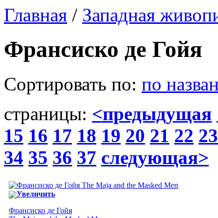
Главная
/
Западная живоп
Франсиско де Гойя
Сортировать по:
по назва
страницы:
<предыдущая
15
16
17
18
19
20
21
22
23
34
35
36
37
следующая>
Увеличить
Франсиско де Гойя