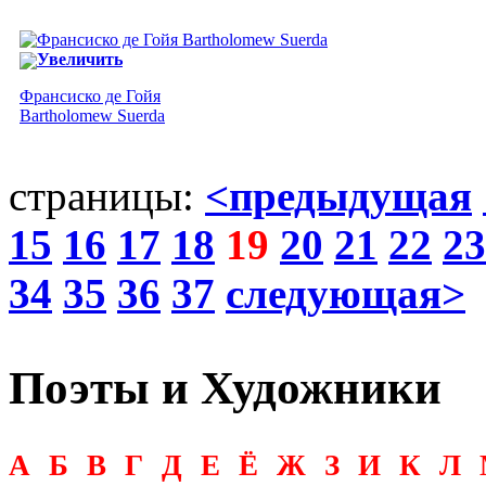
Увеличить
Франсиско де Гойя
Bartholomew Suerda
страницы:
<предыдущая
15
16
17
18
19
20
21
22
23
34
35
36
37
следующая>
Поэты и Художники
А
Б
В
Г
Д
Е
Ё
Ж
З
И
К
Л