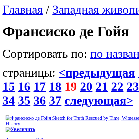
Главная
/
Западная живоп
Франсиско де Гойя
Сортировать по:
по назва
страницы:
<предыдущая
15
16
17
18
19
20
21
22
23
34
35
36
37
следующая>
Увеличить