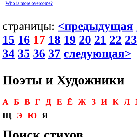
Who is more overcome?
страницы:
<предыдущая
15
16
17
18
19
20
21
22
23
34
35
36
37
следующая>
Поэты и Художники
А
Б
В
Г
Д
Е
Ё
Ж
З
И
К
Л
Щ
Э
Ю
Я
Поиск стихов