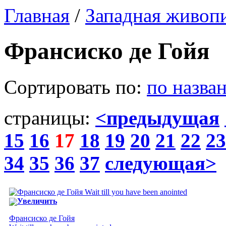
Главная
/
Западная живоп
Франсиско де Гойя
Сортировать по:
по назва
страницы:
<предыдущая
15
16
17
18
19
20
21
22
23
34
35
36
37
следующая>
Увеличить
Франсиско де Гойя