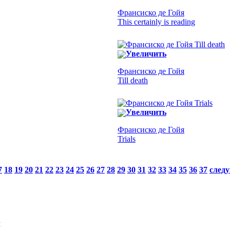
Франсиско де Гойя
This certainly is reading
Увеличить
Франсиско де Гойя
Till death
Увеличить
Франсиско де Гойя
Trials
7
18
19
20
21
22
23
24
25
26
27
28
29
30
31
32
33
34
35
36
37
след
Я