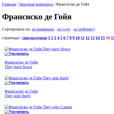
Главная
/
Западная живопись
/ Франсиско де Гойя
Франсиско де Гойя
Сортировать по:
по названию
по году
по рейтингу
страницы:
<предыдущая
1
2
3
4
5
6
7
8
9
10
11
12
13
14
15
16
1
Увеличить
Франсиско де Гойя
They have flown
Увеличить
Франсиско де Гойя
They spin finely
Увеличить