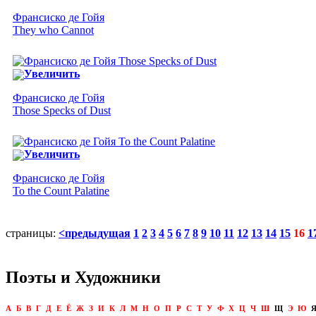
Франсиско де Гойя
They who Cannot
Увеличить
Франсиско де Гойя
Those Specks of Dust
Увеличить
Франсиско де Гойя
To the Count Palatine
страницы:
<предыдущая
1
2
3
4
5
6
7
8
9
10
11
12
13
14
15
16
1
Поэты и Художники
А
Б
В
Г
Д
Е
Ё
Ж
З
И
К
Л
М
Н
О
П
Р
С
Т
У
Ф
Х
Ц
Ч
Ш
Щ
Э
Ю