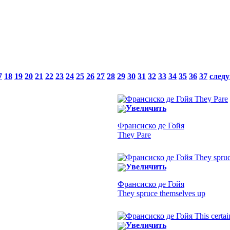
7
18
19
20
21
22
23
24
25
26
27
28
29
30
31
32
33
34
35
36
37
след
Увеличить
Франсиско де Гойя
They Pare
Увеличить
Франсиско де Гойя
They spruce themselves up
Увеличить