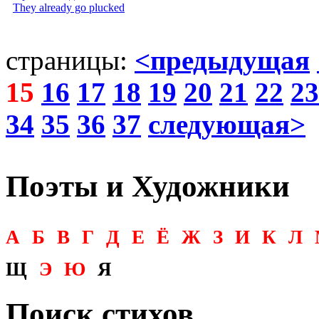
They already go plucked
страницы:
<предыдущая
15
16
17
18
19
20
21
22
23
34
35
36
37
следующая>
Поэты и Художники
А
Б
В
Г
Д
Е
Ё
Ж
З
И
К
Л
Щ
Э
Ю
Я
Поиск стихов