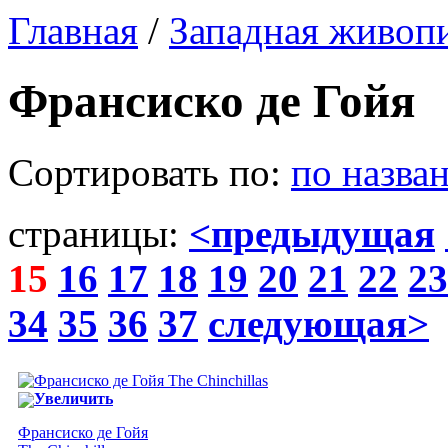
Главная
/
Западная живоп
Франсиско де Гойя
Сортировать по:
по назва
страницы:
<предыдущая
15
16
17
18
19
20
21
22
23
34
35
36
37
следующая>
Увеличить
Франсиско де Гойя