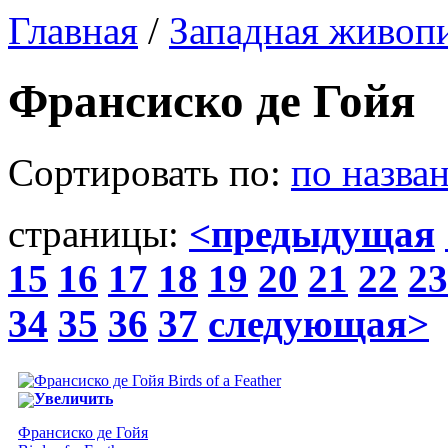
Главная
/
Западная живоп
Франсиско де Гойя
Сортировать по:
по назва
страницы:
<предыдущая
15
16
17
18
19
20
21
22
23
34
35
36
37
следующая>
Увеличить
Франсиско де Гойя