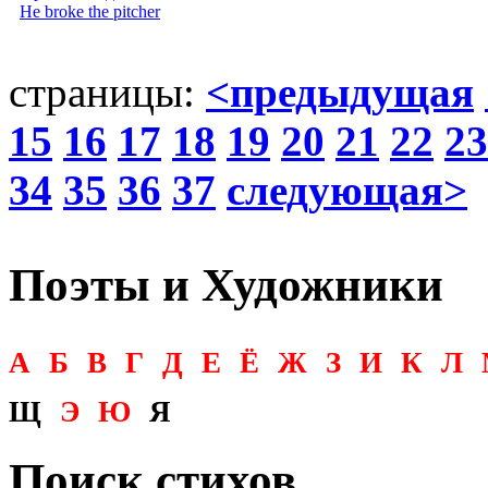
He broke the pitcher
страницы:
<предыдущая
15
16
17
18
19
20
21
22
23
34
35
36
37
следующая>
Поэты и Художники
А
Б
В
Г
Д
Е
Ё
Ж
З
И
К
Л
Щ
Э
Ю
Я
Поиск стихов