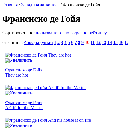
Главная
/
Западная живопись
/ Франсиско де Гойя
Франсиско де Гойя
Сортировать по:
по названию
по году
по рейтингу
страницы:
<предыдущая
1
2
3
4
5
6
7
8
9
10
11
12
13
14
15
16
1
Увеличить
Франсиско де Гойя
They are hot
Увеличить
Франсиско де Гойя
A Gift for the Master
Увеличить