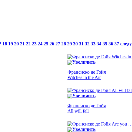
7
18
19
20
21
22
23
24
25
26
27
28
29
30
31
32
33
34
35
36
37
след
Увеличить
Франсиско де Гойя
Witches in the Air
Увеличить
Франсиско де Гойя
All will fall
Увеличить