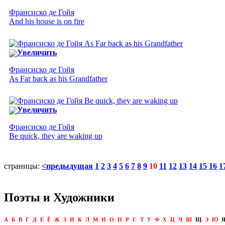
Франсиско де Гойя
And his house is on fire
Увеличить
Франсиско де Гойя
As Far back as his Grandfather
Увеличить
Франсиско де Гойя
Be quick, they are waking up
страницы:
<предыдущая
1
2
3
4
5
6
7
8
9
10
11
12
13
14
15
16
1
Поэты и Художники
А
Б
В
Г
Д
Е
Ё
Ж
З
И
К
Л
М
Н
О
П
Р
С
Т
У
Ф
Х
Ц
Ч
Ш
Щ
Э
Ю