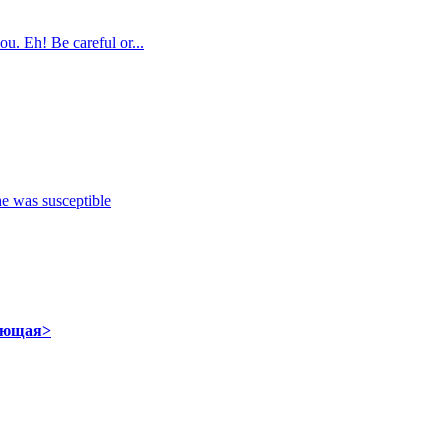
ou. Eh! Be careful or...
ующая>