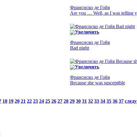
Франсиско де Гойя
Are you … Well, as I was telling y
Увеличить
Франсиско де Гойя
Bad night
Увеличить
Франсиско де Гойя
Because she was susceptible
7
18
19
20
21
22
23
24
25
26
27
28
29
30
31
32
33
34
35
36
37
след
Я