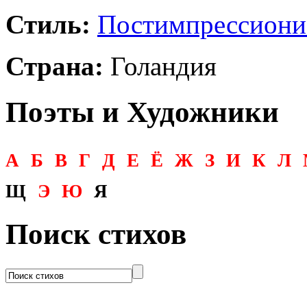
Стиль:
Постимпрессиони
Страна:
Голандия
Поэты и Художники
А
Б
В
Г
Д
Е
Ё
Ж
З
И
К
Л
Щ
Э
Ю
Я
Поиск стихов