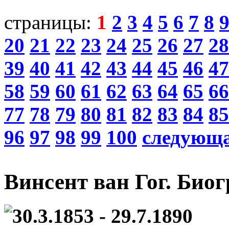
страницы:
1
2
3
4
5
6
7
8
20
21
22
23
24
25
26
27
28
39
40
41
42
43
44
45
46
47
58
59
60
61
62
63
64
65
66
77
78
79
80
81
82
83
84
85
96
97
98
99
100
следующ
Винсент ван Гог. Био
30.3.1853 - 29.7.1890