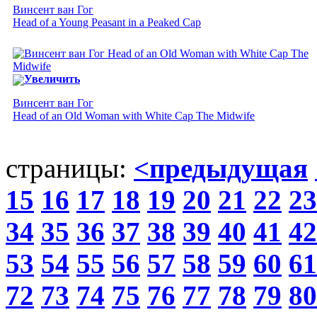
Винсент ван Гог
Head of a Young Peasant in a Peaked Cap
Увеличить
Винсент ван Гог
Head of an Old Woman with White Cap The Midwife
страницы:
<предыдущая
15
16
17
18
19
20
21
22
23
34
35
36
37
38
39
40
41
42
53
54
55
56
57
58
59
60
61
72
73
74
75
76
77
78
79
80