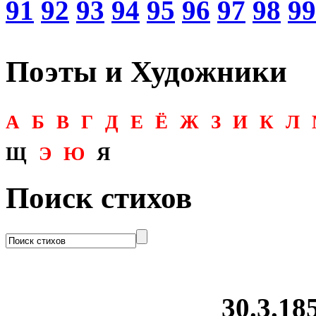
91
92
93
94
95
96
97
98
99
Поэты и Художники
А
Б
В
Г
Д
Е
Ё
Ж
З
И
К
Л
Щ
Э
Ю
Я
Поиск стихов
30.3.185