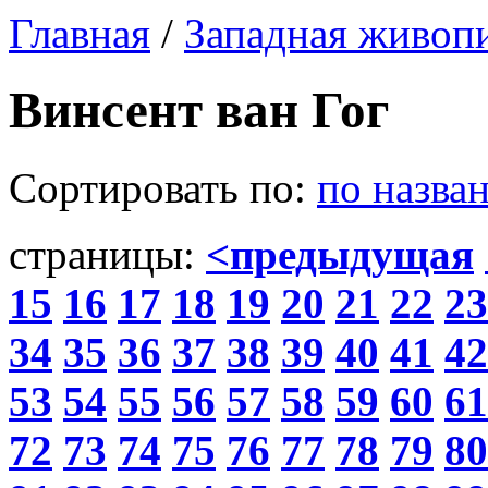
Главная
/
Западная живоп
Винсент ван Гог
Сортировать по:
по назва
страницы:
<предыдущая
15
16
17
18
19
20
21
22
23
34
35
36
37
38
39
40
41
42
53
54
55
56
57
58
59
60
61
72
73
74
75
76
77
78
79
80