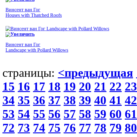
Винсент ван Гог
Houses with Thatched Roofs
Увеличить
Винсент ван Гог
Landscape with Pollard Willows
страницы:
<предыдущая
15
16
17
18
19
20
21
22
23
34
35
36
37
38
39
40
41
42
53
54
55
56
57
58
59
60
61
72
73
74
75
76
77
78
79
80