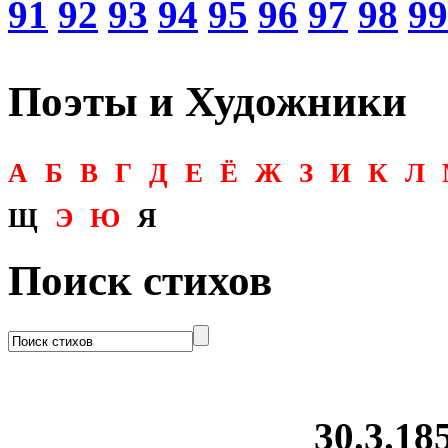
91
92
93
94
95
96
97
98
99
Поэты и Художники
А
Б
В
Г
Д
Е
Ё
Ж
З
И
К
Л
Щ
Э
Ю
Я
Поиск стихов
30.3.185