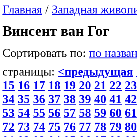
Главная
/
Западная живоп
Винсент ван Гог
Сортировать по:
по назва
страницы:
<предыдущая
15
16
17
18
19
20
21
22
23
34
35
36
37
38
39
40
41
42
53
54
55
56
57
58
59
60
61
72
73
74
75
76
77
78
79
80