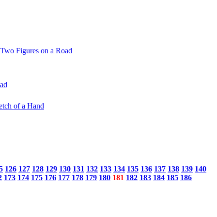
oad
5
126
127
128
129
130
131
132
133
134
135
136
137
138
139
140
2
173
174
175
176
177
178
179
180
181
182
183
184
185
186