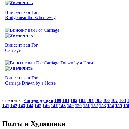
Увеличить
Винсент ван Гог
Bridge near the Schenkweg
Увеличить
Винсент ван Гог
Carriage
Увеличить
Винсент ван Гог
Carriage Drawn by a Horse
страницы:
<предыдущая
100
101
102
103
104
105
106
107
108
141
142
143
144
145
146
147
148
149
150
151
152
153
154
155
15
Поэты и Художники