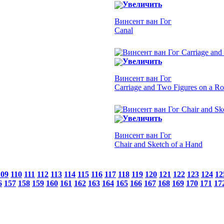
Увеличить
Винсент ван Гог
Canal
Увеличить
Винсент ван Гог
Carriage and Two Figures on a R
Увеличить
Винсент ван Гог
Chair and Sketch of a Hand
109
110
111
112
113
114
115
116
117
118
119
120
121
122
123
124
12
6
157
158
159
160
161
162
163
164
165
166
167
168
169
170
171
17