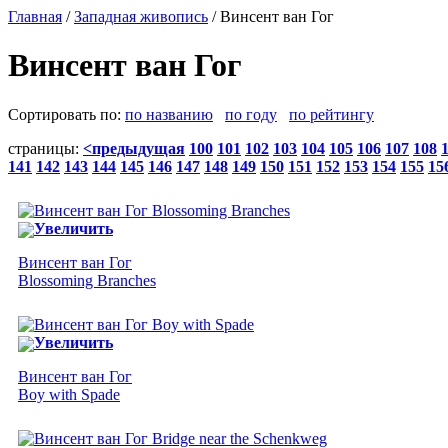
Главная
/
Западная живопись
/ Винсент ван Гог
Винсент ван Гог
Сортировать по:
по названию
по году
по рейтингу
страницы:
<предыдущая
100
101
102
103
104
105
106
107
108
141
142
143
144
145
146
147
148
149
150
151
152
153
154
155
15
Увеличить
Винсент ван Гог
Blossoming Branches
Увеличить
Винсент ван Гог
Boy with Spade