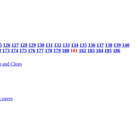
5
126
127
128
129
130
131
132
133
134
135
136
137
138
139
140
2
173
174
175
176
177
178
179
180
181
182
183
184
185
186