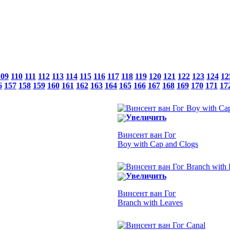
109
110
111
112
113
114
115
116
117
118
119
120
121
122
123
124
12
6
157
158
159
160
161
162
163
164
165
166
167
168
169
170
171
17
Увеличить
Винсент ван Гог
Boy with Cap and Clogs
Увеличить
Винсент ван Гог
Branch with Leaves