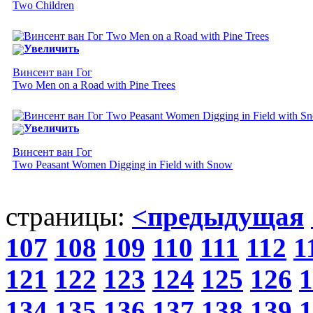
Two Children
Увеличить
Винсент ван Гог
Two Men on a Road with Pine Trees
Увеличить
Винсент ван Гог
Two Peasant Women Digging in Field with Snow
страницы:
<предыдущая
107
108
109
110
111
112
1
121
122
123
124
125
126
1
134
135
136
137
138
139
1