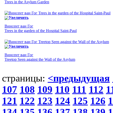
Trees in the Asylum Garden
Увеличить
Винсент ван Гог
Trees in the garden of the Hospital Saint-Paul
Увеличить
Винсент ван Гог
Treetop Seen against the Wall of the Asylum
страницы:
<предыдущая
107
108
109
110
111
112
1
121
122
123
124
125
126
1
134
135
136
137
138
139
1