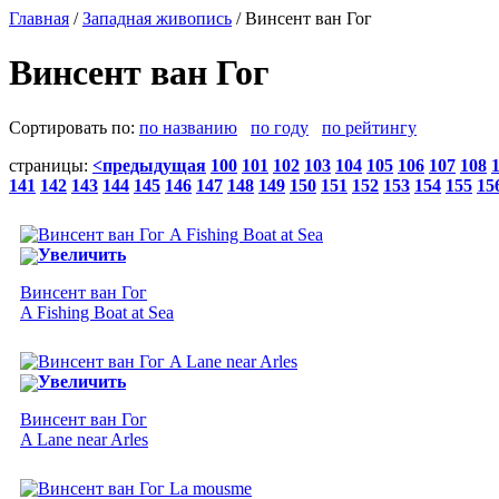
Главная
/
Западная живопись
/ Винсент ван Гог
Винсент ван Гог
Сортировать по:
по названию
по году
по рейтингу
страницы:
<предыдущая
100
101
102
103
104
105
106
107
108
141
142
143
144
145
146
147
148
149
150
151
152
153
154
155
15
Увеличить
Винсент ван Гог
A Fishing Boat at Sea
Увеличить
Винсент ван Гог
A Lane near Arles