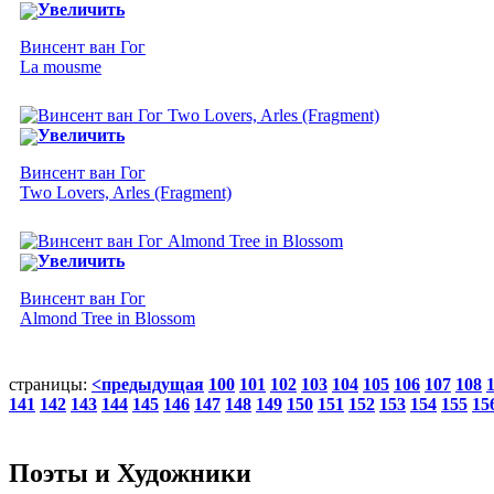
Увеличить
Винсент ван Гог
La mousme
Увеличить
Винсент ван Гог
Two Lovers, Arles (Fragment)
Увеличить
Винсент ван Гог
Almond Tree in Blossom
страницы:
<предыдущая
100
101
102
103
104
105
106
107
108
141
142
143
144
145
146
147
148
149
150
151
152
153
154
155
15
Поэты и Художники