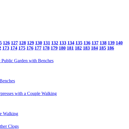
5
126
127
128
129
130
131
132
133
134
135
136
137
138
139
140
2
173
174
175
176
177
178
179
180
181
182
183
184
185
186
 Benches
le Walking