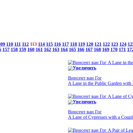
109
110
111
112
113
114
115
116
117
118
119
120
121
122
123
124
12
6
157
158
159
160
161
162
163
164
165
166
167
168
169
170
171
17
Увеличить
Винсент ван Гог
A Lane in the Public Garden with
Увеличить
Винсент ван Гог
A Lane of Cypresses with a Coup