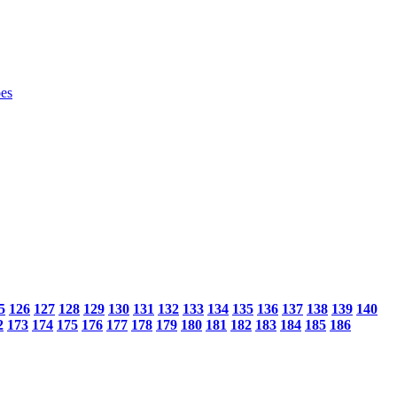
5
126
127
128
129
130
131
132
133
134
135
136
137
138
139
140
2
173
174
175
176
177
178
179
180
181
182
183
184
185
186