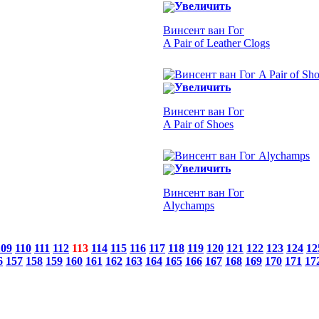
Увеличить
Винсент ван Гог
A Pair of Leather Clogs
Увеличить
Винсент ван Гог
A Pair of Shoes
Увеличить
Винсент ван Гог
Alychamps
109
110
111
112
113
114
115
116
117
118
119
120
121
122
123
124
12
6
157
158
159
160
161
162
163
164
165
166
167
168
169
170
171
17