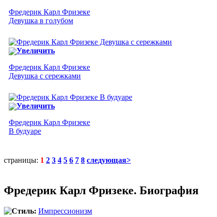
Фредерик Карл Фризеке
Девушка в голубом
Увеличить
Фредерик Карл Фризеке
Девушка с сережками
Увеличить
Фредерик Карл Фризеке
В будуаре
страницы:
1
2
3
4
5
6
7
8
следующая>
Фредерик Карл Фризеке. Биография
Стиль:
Импрессионизм