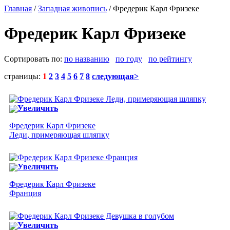
Главная
/
Западная живопись
/ Фредерик Карл Фризеке
Фредерик Карл Фризеке
Сортировать по:
по названию
по году
по рейтингу
страницы:
1
2
3
4
5
6
7
8
следующая>
Увеличить
Фредерик Карл Фризеке
Леди, примеряющая шляпку
Увеличить
Фредерик Карл Фризеке
Франция
Увеличить