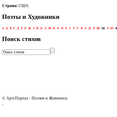
Страна:
США
Поэты и Художники
А
Б
В
Г
Д
Е
Ё
Ж
З
И
К
Л
М
Н
О
П
Р
С
Т
У
Ф
Х
Ц
Ч
Ш
Щ
Э
Ю
Поиск стихов
© АртсПортал - Поэзия и Живопись