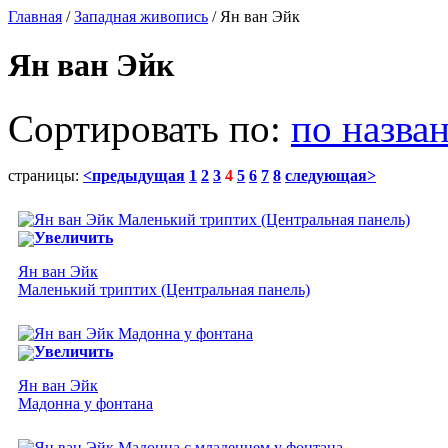
Главная
/
Западная живопись
/ Ян ван Эйк
Ян ван Эйк
Сортировать по:
по назва
страницы:
<предыдущая
1
2
3
4
5
6
7
8
следующая>
Увеличить
Ян ван Эйк
Маленький триптих (Центральная панель)
Увеличить
Ян ван Эйк
Мадонна у фонтана