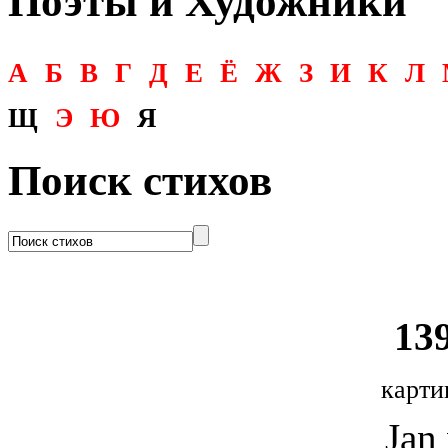
Поэты и Художники
А
Б
В
Г
Д
Е
Ё
Ж
З
И
К
Л
Щ
Э
Ю
Я
Поиск стихов
139
карти
Jan