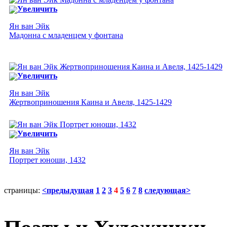
Увеличить
Ян ван Эйк
Мадонна с младенцем у фонтана
Увеличить
Ян ван Эйк
Жертвоприношения Каина и Авеля, 1425-1429
Увеличить
Ян ван Эйк
Портрет юноши, 1432
страницы:
<предыдущая
1
2
3
4
5
6
7
8
следующая>