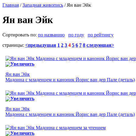
Главная
/
Западная живопись
/ Ян ван Эйк
Ян ван Эйк
Сортировать по:
по названию
по году
по рейтингу
страницы:
<предыдущая
1
2
3
4
5
6
7
8
следующая>
Увеличить
Ян ван Эйк
Мадонна с младенцем и каноник Йорис ван дер Пале (деталь)
Увеличить
Ян ван Эйк
Мадонна с младенцем и каноник Йорис ван дер Пале (деталь)
Увеличить