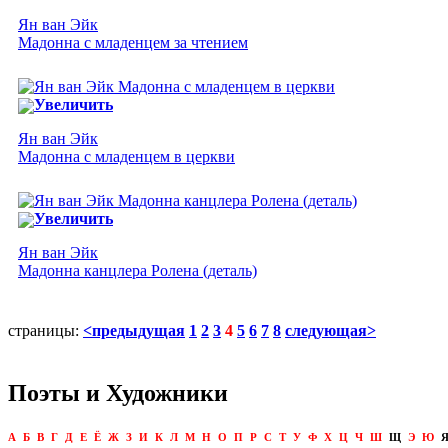
Ян ван Эйк
Мадонна с младенцем за чтением
Увеличить
Ян ван Эйк
Мадонна с младенцем в церкви
Увеличить
Ян ван Эйк
Мадонна канцлера Ролена (деталь)
страницы:
<предыдущая
1
2
3
4
5
6
7
8
следующая>
Поэты и Художники
А
Б
В
Г
Д
Е
Ё
Ж
З
И
К
Л
М
Н
О
П
Р
С
Т
У
Ф
Х
Ц
Ч
Ш
Щ
Э
Ю