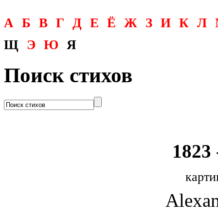
А
Б
В
Г
Д
Е
Ё
Ж
З
И
К
Л
Щ
Э
Ю
Я
Поиск стихов
1823 
карти
Alexan