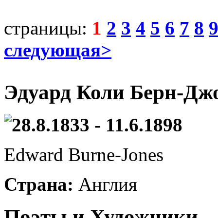
страницы:
1
2
3
4
5
6
7
8
следующая>
Эдуард Коли Берн-Дж
28.8.1833 - 11.6.1898
Edward Burne-Jones
Страна:
Англия
Поэты и Художники