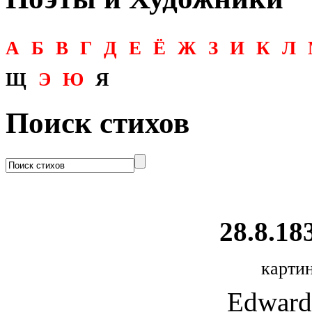
А
Б
В
Г
Д
Е
Ё
Ж
З
И
К
Л
Щ
Э
Ю
Я
Поиск стихов
28.8.18
картин
Edward