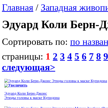
Главная
/
Западная живоп
Эдуард Коли Берн-
Сортировать по:
по назва
страницы:
1
2
3
4
5
6
7
8
следующая>
Увеличить
Эдуард Коли Берн-Джонс
Этюды головы к маске Купидона