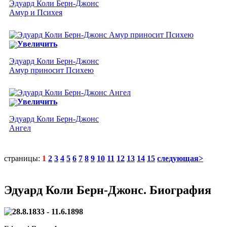
Эдуард Коли Берн-Джонс
Амур и Психея
Увеличить
Эдуард Коли Берн-Джонс
Амур приносит Психею
Увеличить
Эдуард Коли Берн-Джонс
Ангел
страницы:
1
2
3
4
5
6
7
8
9
10
11
12
13
14
15
следующая>
Эдуард Коли Берн-Джонс. Биография
28.8.1833 - 11.6.1898