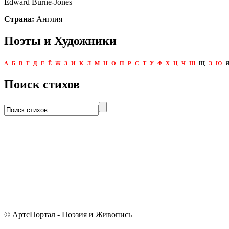
Edward Burne-Jones
Страна:
Англия
Поэты и Художники
А
Б
В
Г
Д
Е
Ё
Ж
З
И
К
Л
М
Н
О
П
Р
С
Т
У
Ф
Х
Ц
Ч
Ш
Щ
Э
Ю
Поиск стихов
© АртсПортал - Поэзия и Живопись