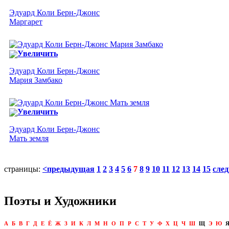
Эдуард Коли Берн-Джонс
Маргарет
Увеличить
Эдуард Коли Берн-Джонс
Мария Замбако
Увеличить
Эдуард Коли Берн-Джонс
Мать земля
страницы:
<предыдущая
1
2
3
4
5
6
7
8
9
10
11
12
13
14
15
сле
Поэты и Художники
А
Б
В
Г
Д
Е
Ё
Ж
З
И
К
Л
М
Н
О
П
Р
С
Т
У
Ф
Х
Ц
Ч
Ш
Щ
Э
Ю