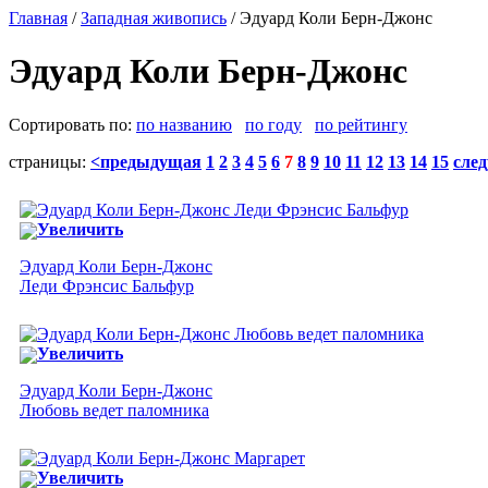
Главная
/
Западная живопись
/ Эдуард Коли Берн-Джонс
Эдуард Коли Берн-Джонс
Сортировать по:
по названию
по году
по рейтингу
страницы:
<предыдущая
1
2
3
4
5
6
7
8
9
10
11
12
13
14
15
сле
Увеличить
Эдуард Коли Берн-Джонс
Леди Фрэнсис Бальфур
Увеличить
Эдуард Коли Берн-Джонс
Любовь ведет паломника
Увеличить