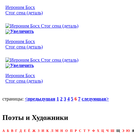
Иероним Босх
Стог сена (деталь)
Увеличить
Иероним Босх
Стог сена (деталь)
Увеличить
Иероним Босх
Стог сена (деталь)
страницы:
<предыдущая
1
2
3
4
5
6
7
следующая>
Поэты и Художники
А
Б
В
Г
Д
Е
Ё
Ж
З
И
К
Л
М
Н
О
П
Р
С
Т
У
Ф
Х
Ц
Ч
Ш
Щ
Э
Ю