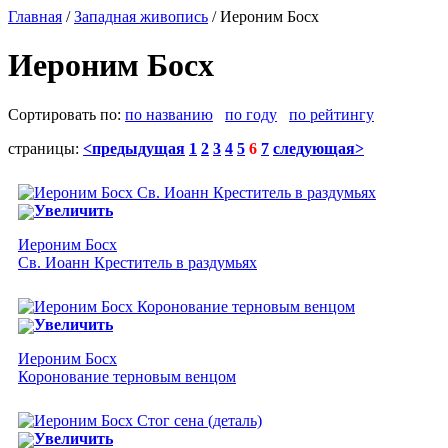
Главная
/
Западная живопись
/ Иероним Босх
Иероним Босх
Сортировать по:
по названию
по году
по рейтингу
страницы:
<предыдущая
1
2
3
4
5
6
7
следующая>
Увеличить
Иероним Босх
Св. Иоанн Креститель в раздумьях
Увеличить
Иероним Босх
Коронование терновым венцом
Увеличить