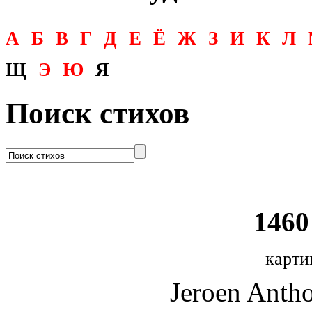
А
Б
В
Г
Д
Е
Ё
Ж
З
И
К
Л
Щ
Э
Ю
Я
Поиск стихов
1460 
карти
Jeroen Anth