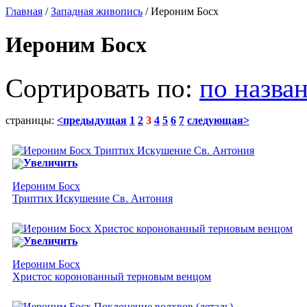
Главная
/
Западная живопись
/ Иероним Босх
Иероним Босх
Сортировать по:
по назва
страницы:
<предыдущая
1
2
3
4
5
6
7
следующая>
Увеличить
Иероним Босх
Триптих Искушение Св. Антония
Увеличить
Иероним Босх
Христос коронованный терновым венцом