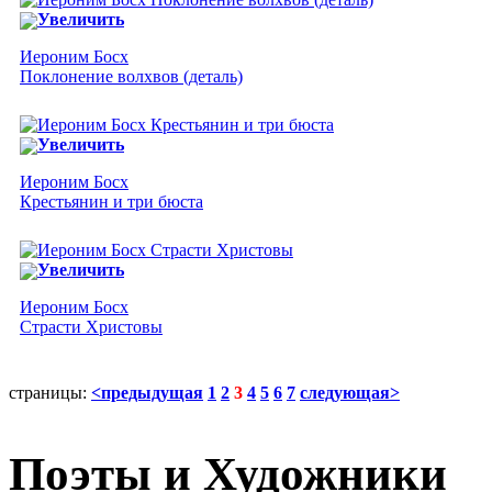
Увеличить
Иероним Босх
Поклонение волхвов (деталь)
Увеличить
Иероним Босх
Крестьянин и три бюста
Увеличить
Иероним Босх
Страсти Христовы
страницы:
<предыдущая
1
2
3
4
5
6
7
следующая>
Поэты и Художники