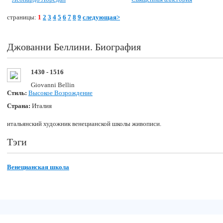
страницы:
1
2
3
4
5
6
7
8
9
следующая>
Джованни Беллини. Биография
1430 - 1516
Giovanni Bellin
Стиль:
Высокое Возрождение
Страна:
Италия
итальянский художник венецианской школы живописи.
Тэги
Венецианская школа