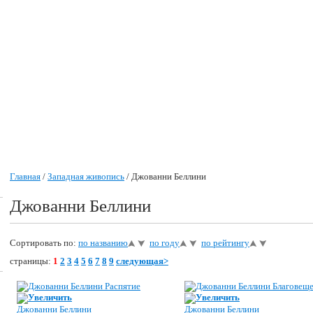
Главная
/
Западная живопись
/ Джованни Беллини
Джованни Беллини
Сортировать по:
по названию
по году
по рейтингу
страницы:
1
2
3
4
5
6
7
8
9
следующая>
Увеличить
Увеличить
Джованни Беллини
Джованни Беллини