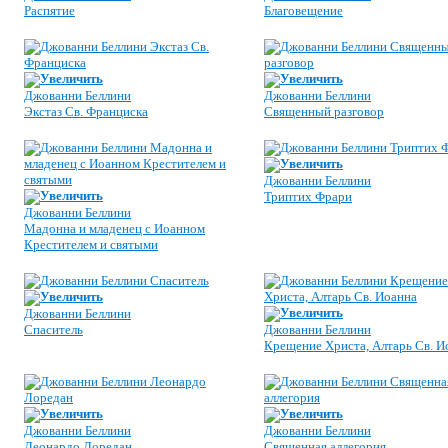
Распятие
Благовещение
Увеличить
Увеличить
Джованни Беллини
Джованни Беллини
Экстаз Св. Франциска
Священный разговор
Увеличить
Джованни Беллини
Увеличить
Триптих Фрари
Джованни Беллини
Мадонна и младенец с Иоанном
Крестителем и святыми
Увеличить
Увеличить
Джованни Беллини
Спаситель
Джованни Беллини
Крещение Христа, Алтарь Св. И
Увеличить
Увеличить
Джованни Беллини
Джованни Беллини
Леонардо Лоредан
Священная аллегория