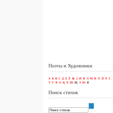
Поэты и Художники
А
Б
В
Г
Д
Е
Ё
Ж
З
И
К
Л
М
Н
О
П
Р
С
Т
У
Ф
Х
Ц
Ч
Ш
Щ
Э
Ю
Я
Поиск стихов